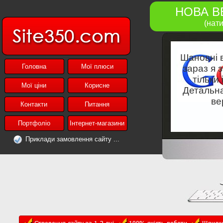
НОВА В
(нат
Шановні в
Головна
Мої плюси
зараз я 
тільки
Мої ціни
Корисне
Детальна
ве
Контакти
Питання
Портфоліо
Інтернет-магазини
Приклади замовлення сайту ...