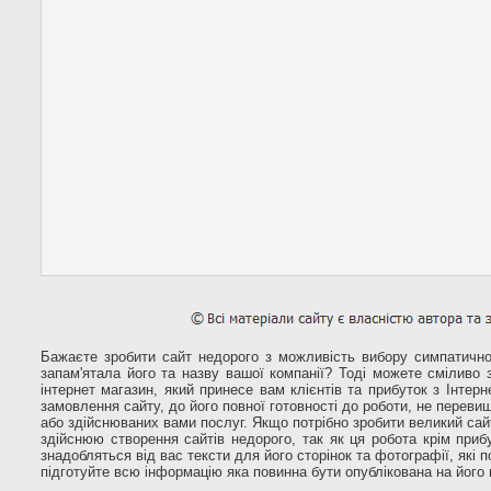
Бажаєте зробити сайт недорого з можливість вибору симпатичног
запам'ятала його та назву вашої компанії? Тоді можете сміливо 
інтернет магазин, який принесе вам клієнтів та прибуток з Інтер
замовлення сайту, до його повної готовності до роботи, не переви
або здійснюваних вами послуг. Якщо потрібно зробити великий сай
здійснюю створення сайтів недорого, так як ця робота крім при
знадобляться від вас тексти для його сторінок та фотографії, які
підготуйте всю інформацію яка повинна бути опублікована на його 