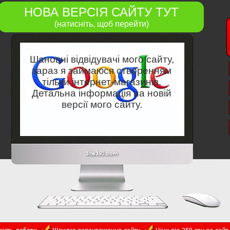
НОВА ВЕРСІЯ САЙТУ ТУТ
(натисніть, щоб перейти)
Шановні відвідувачі мого сайту,
зараз я займаюся створенням
тільки інтернет-магазинів.
Детальна інформація на новій
версії мого сайту.