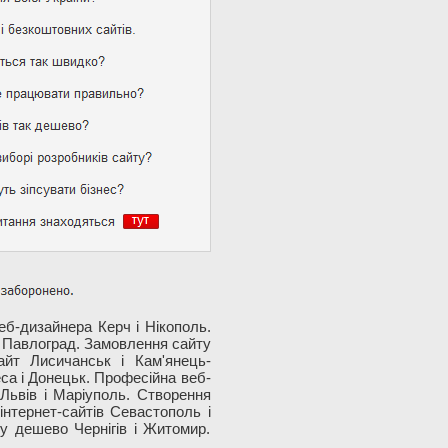
еб-дизайнера Керч і Нікополь.
а Павлоград. Замовлення сайту
айт Лисичанськ і Кам'янець-
еса і Донецьк. Професійна веб-
 Львів і Маріуполь. Створення
інтернет-сайтів Севастополь і
у дешево Чернігів і Житомир.