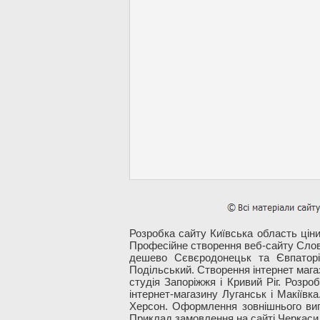
Розробка сайту Київська область ціни
Професійне створення веб-сайту Слов'
дешево Сєвєродонецьк та Євпаторія
Подільський. Створення інтернет магаз
студія Запоріжжя і Кривий Ріг. Розро
інтернет-магазину Луганськ і Макіївк
Херсон. Оформлення зовнішнього виг
Приклад замовлення на сайті Черкаси і