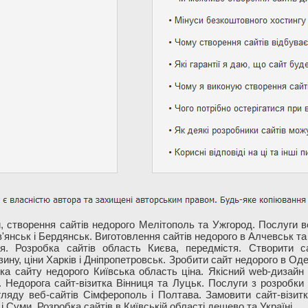
, створення сайтів недорого Мелітополь та Ужгород. Послуги в
янськ і Бердянськ. Виготовлення сайтів недорого в Алчевськ т
. Розробка сайтів область Києва, передмістя. Створити с
ину, ціни Харків і Дніпропетровськ. Зробити сайт недорого в Од
бка сайту недорого Київська область ціна. Якісний web-дизайн
а. Недорога сайт-візитка Вінниця та Луцьк. Послуги з розробки 
ляду веб-сайтів Сімферополь і Полтава. Замовити сайт-візитк
 Суми. Розробка сайтів в Київській області дешево та Україні.