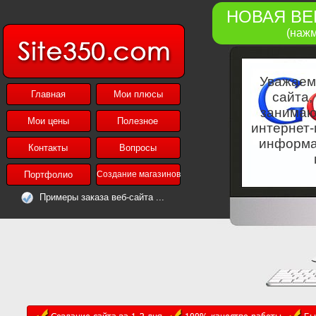
НОВАЯ ВЕ
(нажм
Уважаем
Главная
Мои плюсы
сайта,
занимаю
Мои цены
Полезное
интернет-
информа
Контакты
Вопросы
Портфолио
Создание магазинов
Примеры заказа веб-сайта ...